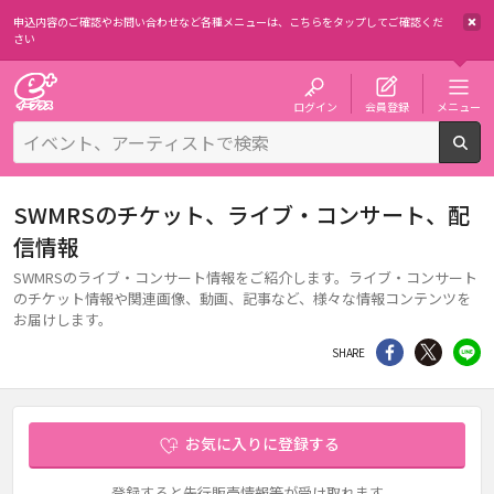
申込内容のご確認やお問い合わせなど各種メニューは、
こちらをタップしてご確認くだ
さい
チケット予約・購入・販売のイープラス
ログイン
会員登録
メニュー
検
SWMRSのチケット、ライブ・コンサート、配
信情報
SWMRSのライブ・コンサート情報をご紹介します。ライブ・コンサート
のチケット情報や関連画像、動画、記事など、様々な情報コンテンツを
お届けします。
シェア
Twitter
li
SHARE
お気に入りに登録する
登録すると先行販売情報等が受け取れます