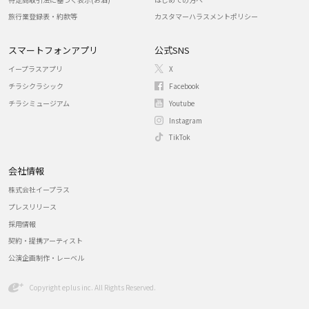
旅行業登録表・約款等
カスタマーハラスメントポリシー
スマートフォンアプリ
公式SNS
イープラスアプリ
X
チラシクラシック
Facebook
チラシミュージアム
Youtube
Instagram
TikTok
会社情報
株式会社イープラス
プレスリリース
採用情報
契約・提携アーティスト
公演企画制作・レーベル
Copyright eplus inc. All Rights Reserved.