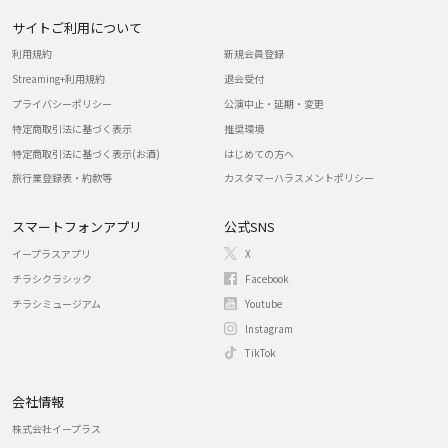
サイトご利用について
利用規約
新規会員登録
Streaming+利用規約
退会受付
プライバシーポリシー
公演中止・延期・変更
特定商取引法に基づく表示
推奨環境
特定商取引法に基づく表示(お酒)
はじめての方へ
旅行業登録表・約款等
カスタマーハラスメントポリシー
スマートフォンアプリ
公式SNS
イープラスアプリ
X
チラシクラシック
Facebook
チラシミュージアム
Youtube
Instagram
TikTok
会社情報
株式会社イープラス