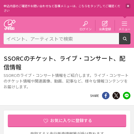
申込内容のご確認やお問い合わせなど各種メニューは、
こちらをタップしてご確認くだ
さい
チケット予約・購入・販売のイープラス
ログイン
会員登録
メニュー
検
SSORCのチケット、ライブ・コンサート、配
信情報
SSORCのライブ・コンサート情報をご紹介します。ライブ・コンサート
のチケット情報や関連画像、動画、記事など、様々な情報コンテンツを
お届けします。
シェア
Twitter
li
SHARE
お気に入りに登録する
登録すると先行販売情報等が受け取れます