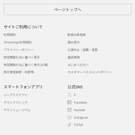
ページトップへ
サイトご利用について
利用規約
新規会員登録
Streaming+利用規約
退会受付
プライバシーポリシー
公演中止・延期・変更
特定商取引法に基づく表示
推奨環境
特定商取引法に基づく表示(お酒)
はじめての方へ
旅行業登録表・約款等
カスタマーハラスメントポリシー
スマートフォンアプリ
公式SNS
イープラスアプリ
X
チラシクラシック
Facebook
チラシミュージアム
Youtube
Instagram
TikTok