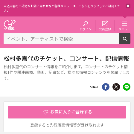
申込内容のご確認やお問い合わせなど各種メニューは、
こちらをタップしてご確認くだ
さい
チケット予約・購入・販売のイープラス
ログイン
会員登録
メニュー
検
松村多嘉代のチケット、コンサート、配信情報
松村多嘉代のコンサート情報をご紹介します。コンサートのチケット情
報1件や関連画像、動画、記事など、様々な情報コンテンツをお届けしま
す。
シェア
Twitter
li
SHARE
お気に入りに登録する
登録すると先行販売情報等が受け取れます