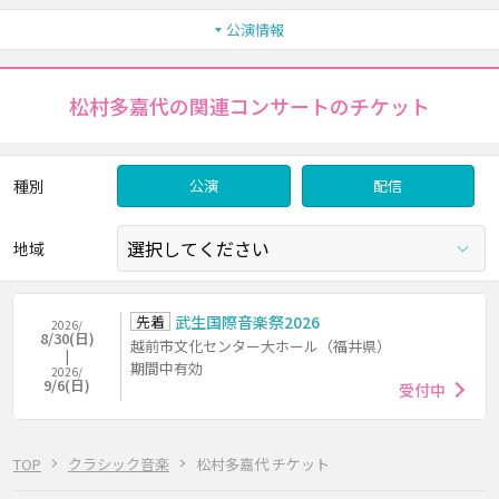
公演情報
松村多嘉代の関連コンサートのチケット
種別
公演
配信
地域
先着
武生国際音楽祭2026
2026/
8/30(日)
越前市文化センター大ホール（福井県）
期間中有効
2026/
9/6(日)
受付中
TOP
クラシック音楽
松村多嘉代 チケット