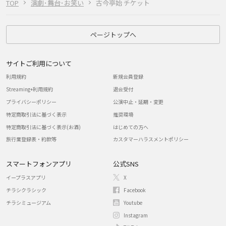
TOP
演劇･舞台･お笑い
古今亭始 チケット
ページトップへ
サイトご利用について
利用規約
新規会員登録
Streaming+利用規約
退会受付
プライバシーポリシー
公演中止・延期・変更
特定商取引法に基づく表示
推奨環境
特定商取引法に基づく表示(お酒)
はじめての方へ
旅行業登録表・約款等
カスタマーハラスメントポリシー
スマートフォンアプリ
公式SNS
イープラスアプリ
X
チラシクラシック
Facebook
チラシミュージアム
Youtube
Instagram