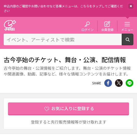
申込内容のご確認やお問い合わせなど各種メニューは、
こちらをタップしてご確認くだ
さい
チケット予約・購入・販売のイープラス
ログイン
会員登録
メニュー
検
古今亭始のチケット、舞台・公演、配信情報
古今亭始の舞台・公演情報をご紹介します。舞台・公演のチケット情報
や関連画像、動画、記事など、様々な情報コンテンツをお届けします。
シェア
Twitter
li
SHARE
お気に入りに登録する
登録すると先行販売情報等が受け取れます