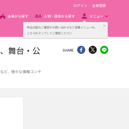
ログイン
会員登録
会場から探す
人物・団体から探す
メニュー
閉じる
申込内容のご確認やお問い合わせなど各種メニューは、
主催者向け販売サービス
こちらをタップしてご確認ください
ト、舞台・公
シェア
Twitter
line
SHARE
事など、様々な情報コンテ