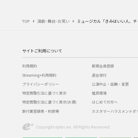
TOP
演劇･舞台･お笑い
ミュージカル「きみはいい人、チ
サイトご利用について
利用規約
新規会員登録
Streaming+利用規約
退会受付
プライバシーポリシー
公演中止・延期・変更
特定商取引法に基づく表示
推奨環境
特定商取引法に基づく表示(お酒)
はじめての方へ
旅行業登録表・約款等
カスタマーハラスメントポ
Copyright eplus inc. All Rights Reserved.