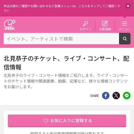
申込内容のご確認やお問い合わせなど各種メニューは、
こちらをタップしてご確認くだ
さい
チケット予約・購入・販売のイープラス
ログイン
会員登録
メニュー
検
北見恭子のチケット、ライブ・コンサート、配
信情報
北見恭子のライブ・コンサート情報をご紹介します。ライブ・コンサー
トのチケット情報や関連画像、動画、記事など、様々な情報コンテンツ
をお届けします。
シェア
Twitter
li
SHARE
お気に入りに登録する
登録すると先行販売情報等が受け取れます