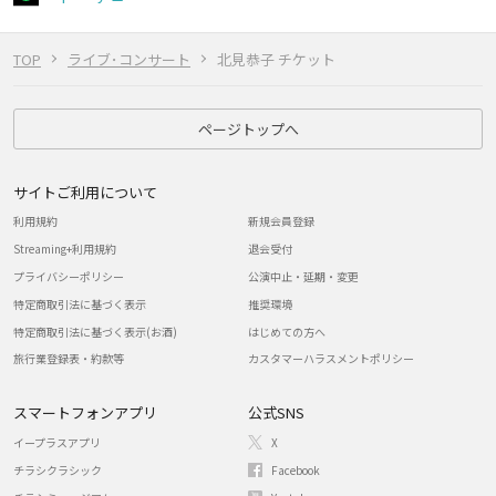
TOP
ライブ･コンサート
北見恭子 チケット
ページトップへ
サイトご利用について
利用規約
新規会員登録
Streaming+利用規約
退会受付
プライバシーポリシー
公演中止・延期・変更
特定商取引法に基づく表示
推奨環境
特定商取引法に基づく表示(お酒)
はじめての方へ
旅行業登録表・約款等
カスタマーハラスメントポリシー
スマートフォンアプリ
公式SNS
イープラスアプリ
X
チラシクラシック
Facebook