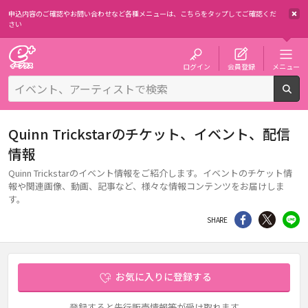
申込内容のご確認やお問い合わせなど各種メニューは、
こちらをタップしてご確認くだ
さい
チケット予約・購入・販売のイープラス
ログイン
会員登録
メニュー
検
Quinn Trickstarのチケット、イベント、配信
情報
Quinn Trickstarのイベント情報をご紹介します。イベントのチケット情
報や関連画像、動画、記事など、様々な情報コンテンツをお届けしま
す。
シェア
Twitter
li
SHARE
お気に入りに登録する
登録すると先行販売情報等が受け取れます