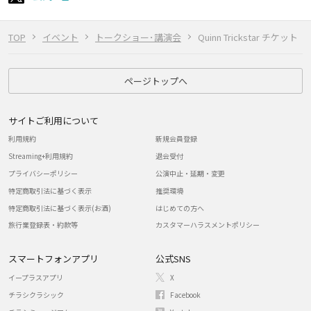
TOP
イベント
トークショー･講演会
Quinn Trickstar チケット
ページトップへ
サイトご利用について
利用規約
新規会員登録
Streaming+利用規約
退会受付
プライバシーポリシー
公演中止・延期・変更
特定商取引法に基づく表示
推奨環境
特定商取引法に基づく表示(お酒)
はじめての方へ
旅行業登録表・約款等
カスタマーハラスメントポリシー
スマートフォンアプリ
公式SNS
イープラスアプリ
X
チラシクラシック
Facebook