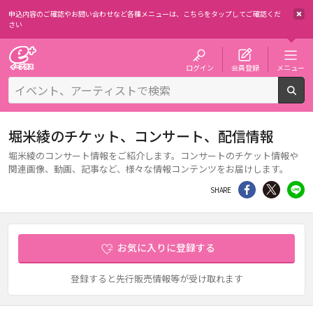
申込内容のご確認やお問い合わせなど各種メニューは、
こちらをタップしてご確認くだ
さい
チケット予約・購入・販売のイープラス
ログイン
会員登録
メニュー
検
堀米綾のチケット、コンサート、配信情報
堀米綾のコンサート情報をご紹介します。コンサートのチケット情報や
関連画像、動画、記事など、様々な情報コンテンツをお届けします。
シェア
Twitter
li
SHARE
お気に入りに登録する
登録すると先行販売情報等が受け取れます