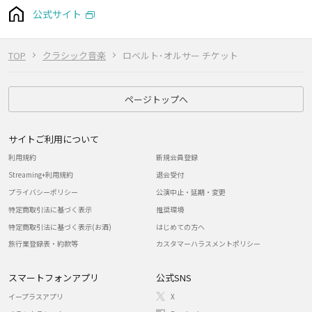
公式サイト
TOP
クラシック音楽
ロベルト･オルサー チケット
ページトップへ
サイトご利用について
利用規約
新規会員登録
Streaming+利用規約
退会受付
プライバシーポリシー
公演中止・延期・変更
特定商取引法に基づく表示
推奨環境
特定商取引法に基づく表示(お酒)
はじめての方へ
旅行業登録表・約款等
カスタマーハラスメントポリシー
スマートフォンアプリ
公式SNS
イープラスアプリ
X