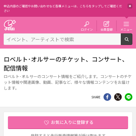
申込内容のご確認やお問い合わせなど各種メニューは、
こちらをタップしてご確認くだ
さい
チケット予約・購入・販売のイープラス
ログイン
会員登録
メニュー
検
ロベルト･オルサーのチケット、コンサート、
配信情報
ロベルト･オルサーのコンサート情報をご紹介します。コンサートのチケ
ット情報や関連画像、動画、記事など、様々な情報コンテンツをお届け
します。
シェア
Twitter
li
SHARE
お気に入りに登録する
登録すると先行販売情報等が受け取れます