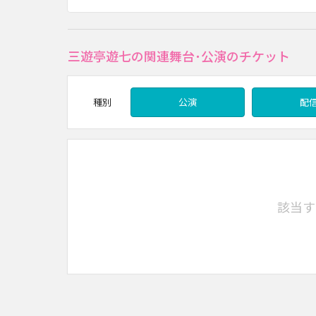
三遊亭遊七の関連舞台･公演のチケット
種別
公演
配
該当す