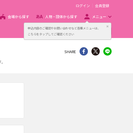
ログイン
会員登録
会場から探す
人物・団体から探す
メニュー
閉じる
申込内容のご確認やお問い合わせなど各種メニューは、
主催者向け販売サービス
こちらをタップしてご確認ください
シェア
Twitter
line
SHARE
す。