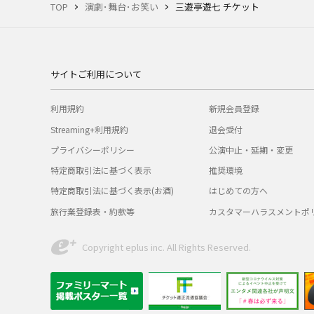
TOP
演劇･舞台･お笑い
三遊亭遊七 チケット
サイトご利用について
利用規約
新規会員登録
Streaming+利用規約
退会受付
プライバシーポリシー
公演中止・延期・変更
特定商取引法に基づく表示
推奨環境
特定商取引法に基づく表示(お酒)
はじめての方へ
旅行業登録表・約款等
カスタマーハラスメントポ
Copyright eplus inc. All Rights Reserved.