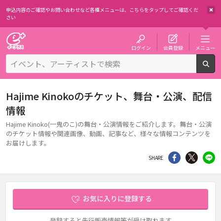
申込内容のご確認やお問い合わせなど各種メニューは、
こちらをタップしてご確認くだ
さい
チケット予約・購入・販売のイープラス
ログイン
会員登録
メニュー
検
Hajime Kinokoのチケット、舞台・公演、配信
情報
Hajime Kinoko(一鬼のこ)の舞台・公演情報をご紹介します。舞台・公演
のチケット情報や関連画像、動画、記事など、様々な情報コンテンツを
お届けします。
シェア
Twitter
li
SHARE
お気に入りに登録する
登録すると先行販売情報等が受け取れます