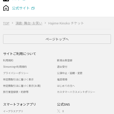
公式サイト
TOP
演劇･舞台･お笑い
Hajime Kinoko チケット
ページトップへ
サイトご利用について
利用規約
新規会員登録
Streaming+利用規約
退会受付
プライバシーポリシー
公演中止・延期・変更
特定商取引法に基づく表示
推奨環境
特定商取引法に基づく表示(お酒)
はじめての方へ
旅行業登録表・約款等
カスタマーハラスメントポリシー
スマートフォンアプリ
公式SNS
イープラスアプリ
X