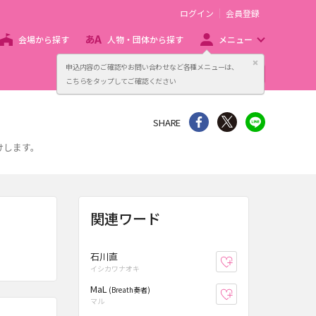
ログイン
会員登録
会場から探す
人物・団体から探す
メニュー
閉じる
申込内容のご確認やお問い合わせなど各種メニューは、
主催者向け販売サービス
こちらをタップしてご確認ください
シェア
Twitter
line
SHARE
けします。
関連ワード
石川直
お気に入り登録
イシカワナオキ
MaL
(Breath奏者)
お気に入り登録
マル