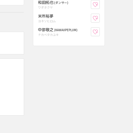
和田拓也
(ダンサー)
お気に入り登録
ワダタクヤ
米所裕夢
お気に入り登録
ヨネソヒロム
中部敬之
(KAWAIIPEPLUM)
お気に入り登録
ナカベタカユキ