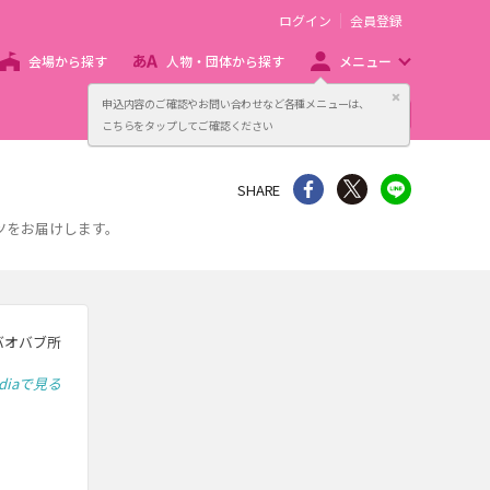
ログイン
会員登録
会場から探す
人物・団体から探す
メニュー
閉じる
申込内容のご確認やお問い合わせなど各種メニューは、
主催者向け販売サービス
こちらをタップしてご確認ください
シェア
Twitter
line
SHARE
ツをお届けします。
バオバブ所
ediaで見る