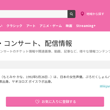
地域から探す
検索
い
クラシック
アート
アニメ・ゲーム
映画
Streaming+
・コンサート、配信情報
ンサートのチケット情報や関連画像、動画、記事など、様々な情報コンテン
（もとみや かな、1992年5月26日 - ）は、日本の女性声優。ぷろだくしょん
県出身。ヤオヨロズ ボイスラボ出身。
Wikip
お気に入りに登録する