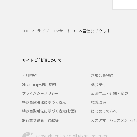
TOP
ライブ･コンサート
本宮佳奈 チケット
サイトご利用について
利用規約
新規会員登録
Streaming+利用規約
退会受付
プライバシーポリシー
公演中止・延期・変更
特定商取引法に基づく表示
推奨環境
特定商取引法に基づく表示(お酒)
はじめての方へ
旅行業登録表・約款等
カスタマーハラスメントポ
Copyright eplus inc. All Rights Reserved.