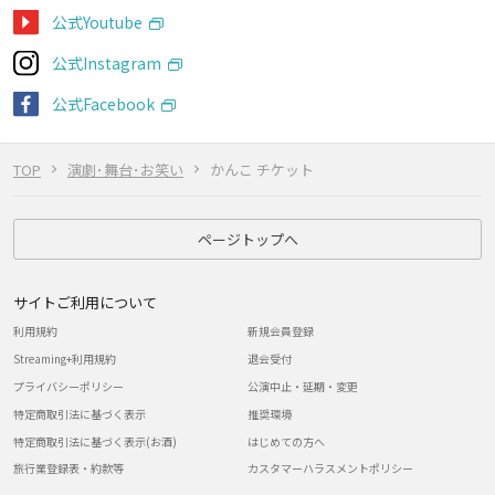
公式Youtube
公式Instagram
公式Facebook
TOP
演劇･舞台･お笑い
かんこ チケット
ページトップへ
サイトご利用について
利用規約
新規会員登録
Streaming+利用規約
退会受付
プライバシーポリシー
公演中止・延期・変更
特定商取引法に基づく表示
推奨環境
特定商取引法に基づく表示(お酒)
はじめての方へ
旅行業登録表・約款等
カスタマーハラスメントポリシー