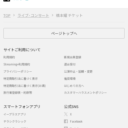
TOP
ライブ･コンサート
橋本耀 チケット
ページトップへ
サイトご利用について
利用規約
新規会員登録
Streaming+利用規約
退会受付
プライバシーポリシー
公演中止・延期・変更
特定商取引法に基づく表示
推奨環境
特定商取引法に基づく表示(お酒)
はじめての方へ
旅行業登録表・約款等
カスタマーハラスメントポリシー
スマートフォンアプリ
公式SNS
イープラスアプリ
X
チラシクラシック
Facebook