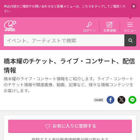
申込内容のご確認やお問い合わせなど各種メニューは、
こちらをタップしてご確認くだ
さい
チケット予約・購入・販売のイープラス
ログイン
会員登録
メニュー
検
橋本耀のチケット、ライブ・コンサート、配信
情報
橋本耀のライブ・コンサート情報をご紹介します。ライブ・コンサート
のチケット情報や関連画像、動画、記事など、様々な情報コンテンツを
お届けします。
シェア
Twitter
li
SHARE
お気に入りに登録する
登録すると先行販売情報等が受け取れます