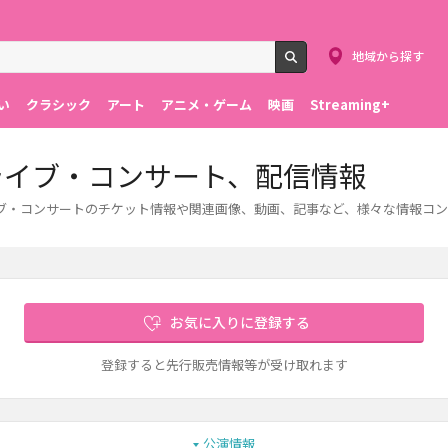
地域から探す
検索
い
クラシック
アート
アニメ・ゲーム
映画
Streaming+
ット、ライブ・コンサート、配信情報
す。ライブ・コンサートのチケット情報や関連画像、動画、記事など、様々な情報コ
お気に入りに登録する
登録すると先行販売情報等が受け取れます
公演情報