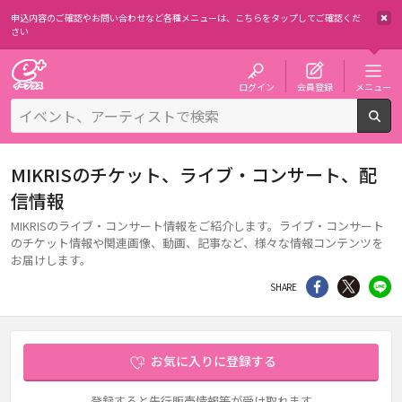
申込内容のご確認やお問い合わせなど各種メニューは、
こちらをタップしてご確認くだ
さい
チケット予約・購入・販売のイープラス
ログイン
会員登録
メニュー
検
MIKRISのチケット、ライブ・コンサート、配
信情報
MIKRISのライブ・コンサート情報をご紹介します。ライブ・コンサート
のチケット情報や関連画像、動画、記事など、様々な情報コンテンツを
お届けします。
シェア
Twitter
li
SHARE
お気に入りに登録する
登録すると先行販売情報等が受け取れます