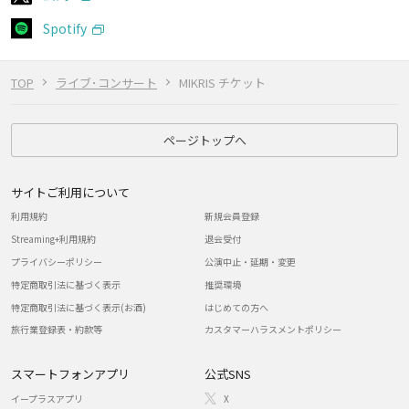
Spotify
TOP
ライブ･コンサート
MIKRIS チケット
ページトップへ
サイトご利用について
利用規約
新規会員登録
Streaming+利用規約
退会受付
プライバシーポリシー
公演中止・延期・変更
特定商取引法に基づく表示
推奨環境
特定商取引法に基づく表示(お酒)
はじめての方へ
旅行業登録表・約款等
カスタマーハラスメントポリシー
スマートフォンアプリ
公式SNS
イープラスアプリ
X