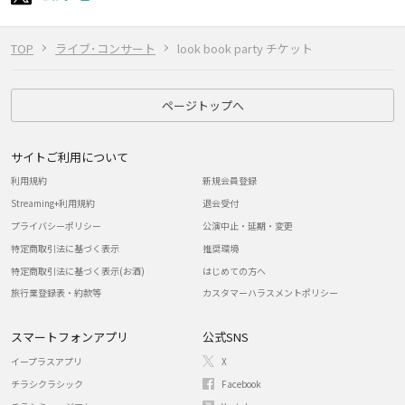
TOP
ライブ･コンサート
look book party チケット
ページトップへ
サイトご利用について
利用規約
新規会員登録
Streaming+利用規約
退会受付
プライバシーポリシー
公演中止・延期・変更
特定商取引法に基づく表示
推奨環境
特定商取引法に基づく表示(お酒)
はじめての方へ
旅行業登録表・約款等
カスタマーハラスメントポリシー
スマートフォンアプリ
公式SNS
イープラスアプリ
X
チラシクラシック
Facebook