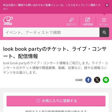
申込内容のご確認やお問い合わせなど各種メニューは、
こちらをタップしてご確認くだ
さい
チケット予約・購入・販売のイープラス
ログイン
会員登録
メニュー
検
look book partyのチケット、ライブ・コンサ
ート、配信情報
look book partyのライブ・コンサート情報をご紹介します。ライブ・コ
ンサートのチケット情報や関連画像、動画、記事など、様々な情報コン
テンツをお届けします。
シェア
Twitter
li
SHARE
お気に入りに登録する
登録すると先行販売情報等が受け取れます