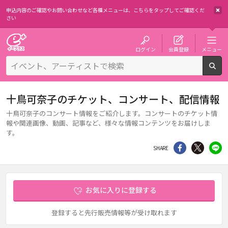
申込内容のご確認やお問い合わせなど各種メニューは、
こちらをタップしてご確認くだ
さい
チケット予約・購入・販売のイープラス
ログイン
会員登録
メニュー
検
十鳥可奈子のチケット、コンサート、配信情報
十鳥可奈子のコンサート情報をご紹介します。コンサートのチケット情
報や関連画像、動画、記事など、様々な情報コンテンツをお届けしま
す。
シェア
Twitter
li
SHARE
お気に入りに登録する
登録すると先行販売情報等が受け取れます