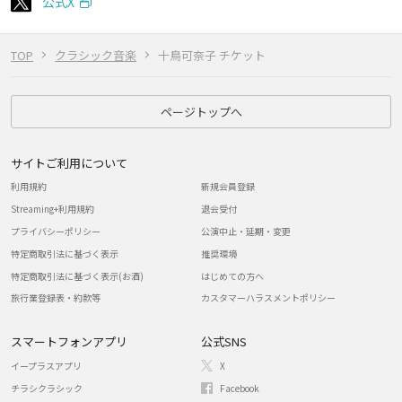
公式X
TOP
クラシック音楽
十鳥可奈子 チケット
ページトップへ
サイトご利用について
利用規約
新規会員登録
Streaming+利用規約
退会受付
プライバシーポリシー
公演中止・延期・変更
特定商取引法に基づく表示
推奨環境
特定商取引法に基づく表示(お酒)
はじめての方へ
旅行業登録表・約款等
カスタマーハラスメントポリシー
スマートフォンアプリ
公式SNS
イープラスアプリ
X
チラシクラシック
Facebook