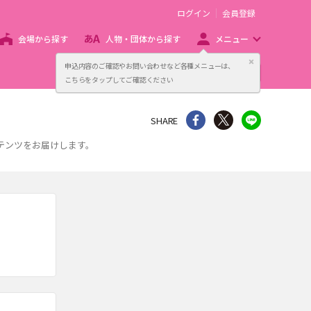
ログイン
会員登録
会場から探す
人物・団体から探す
メニュー
閉じる
申込内容のご確認やお問い合わせなど各種メニューは、
主催者向け販売サービス
こちらをタップしてご確認ください
シェア
Twitter
line
SHARE
テンツをお届けします。