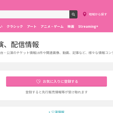
地域から探す
検索
い
クラシック
アート
アニメ・ゲーム
映画
Streaming+
演、配信情報
台・公演のチケット情報16件や関連画像、動画、記事など、様々な情報コン
お気に入りに登録する
登録すると先行販売情報等が受け取れます
公演情報