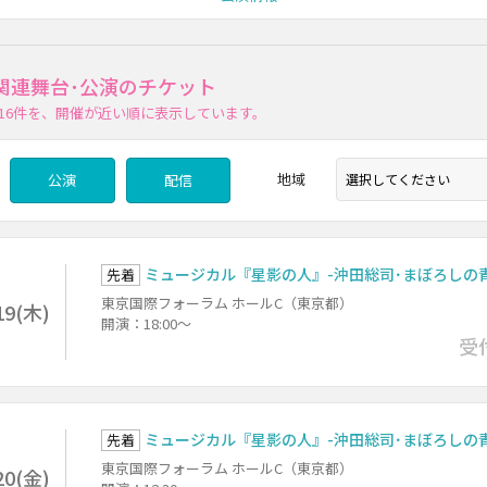
関連舞台･公演のチケット
16件
を、開催が近い順に表示しています。
地域
公演
配信
ミュージカル『星影の人』-沖田総司･まぼろしの青
先着
東京国際フォーラム ホールC（東京都）
19(木)
開演：18:00～
受
ミュージカル『星影の人』-沖田総司･まぼろしの青
先着
東京国際フォーラム ホールC（東京都）
20(金)