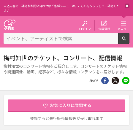
申込内容のご確認やお問い合わせなど各種メニューは、
こちらをタップしてご確認くだ
さい
チケット予約・購入・販売のイープラス
ログイン
会員登録
メニュー
検
梅村知世のチケット、コンサート、配信情報
梅村知世のコンサート情報をご紹介します。コンサートのチケット情報
や関連画像、動画、記事など、様々な情報コンテンツをお届けします。
シェア
Twitter
li
SHARE
お気に入りに登録する
登録すると先行販売情報等が受け取れます