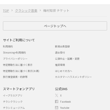
TOP
クラシック音楽
梅村知世 チケット
ページトップへ
サイトご利用について
利用規約
新規会員登録
Streaming+利用規約
退会受付
プライバシーポリシー
公演中止・延期・変更
特定商取引法に基づく表示
推奨環境
特定商取引法に基づく表示(お酒)
はじめての方へ
旅行業登録表・約款等
カスタマーハラスメントポリシー
スマートフォンアプリ
公式SNS
イープラスアプリ
X
チラシクラシック
Facebook
チラシミュージアム
Youtube