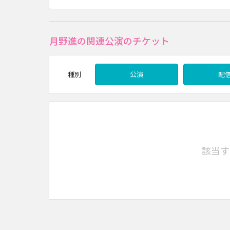
月野進の関連公演のチケット
種別
公演
配
該当す