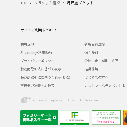
TOP
クラシック音楽
月野進 チケット
サイトご利用について
利用規約
新規会員登録
Streaming+利用規約
退会受付
プライバシーポリシー
公演中止・延期・変更
特定商取引法に基づく表示
推奨環境
特定商取引法に基づく表示(お酒)
はじめての方へ
旅行業登録表・約款等
カスタマーハラスメントポ
Copyright eplus inc. All Rights Reserved.