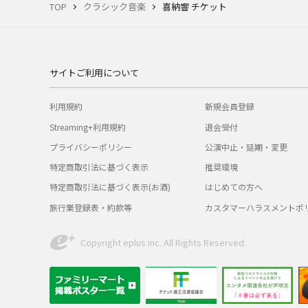
TOP
クラシック音楽
喜納響 チケット
サイトご利用について
利用規約
新規会員登録
Streaming+利用規約
退会受付
プライバシーポリシー
公演中止・延期・変更
特定商取引法に基づく表示
推奨環境
特定商取引法に基づく表示(お酒)
はじめての方へ
旅行業登録表・約款等
カスタマーハラスメントポ
Copyright eplus inc. All Rights Reserved.