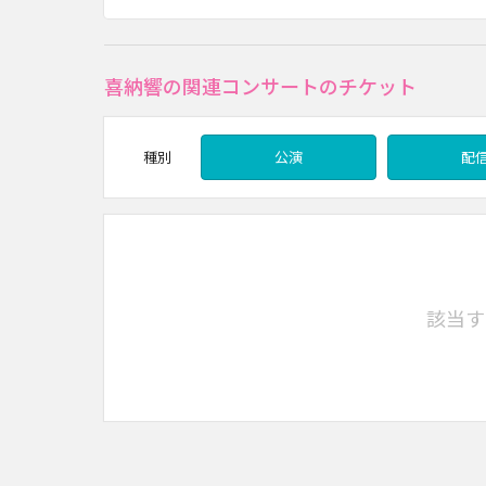
喜納響の関連コンサートのチケット
種別
公演
配
該当す