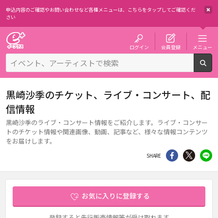
申込内容のご確認やお問い合わせなど各種メニューは、
こちらをタップしてご確認くだ
さい
チケット予約・購入・販売のイープラス
ログイン
会員登録
メニュー
検
黒崎沙季のチケット、ライブ・コンサート、配
信情報
黒崎沙季のライブ・コンサート情報をご紹介します。ライブ・コンサー
トのチケット情報や関連画像、動画、記事など、様々な情報コンテンツ
をお届けします。
シェア
Twitter
li
SHARE
お気に入りに登録する
登録すると先行販売情報等が受け取れます