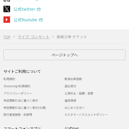
公式twitter
公式Youtube
TOP
ライブ･コンサート
黒崎沙季 チケット
ページトップへ
サイトご利用について
利用規約
新規会員登録
Streaming+利用規約
退会受付
プライバシーポリシー
公演中止・延期・変更
特定商取引法に基づく表示
推奨環境
特定商取引法に基づく表示(お酒)
はじめての方へ
旅行業登録表・約款等
カスタマーハラスメントポリシー
スマートフォンアプリ
公式SNS