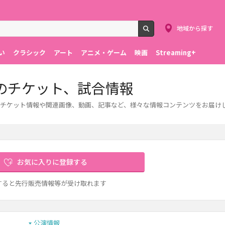
地域から探す
検索
い
クラシック
アート
アニメ・ゲーム
映画
Streaming+
のチケット、試合情報
チケット情報や関連画像、動画、記事など、様々な情報コンテンツをお届け
お気に入りに登録する
すると先行販売情報等が受け取れます
公演情報