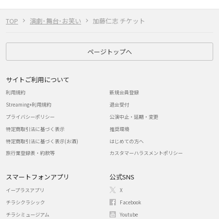
TOP
演劇･舞台･お笑い
加藤仁志 チケット
ページトップへ
サイトご利用について
利用規約
新規会員登録
Streaming+利用規約
退会受付
プライバシーポリシー
公演中止・延期・変更
特定商取引法に基づく表示
推奨環境
特定商取引法に基づく表示(お酒)
はじめての方へ
旅行業登録表・約款等
カスタマーハラスメントポリシー
スマートフォンアプリ
公式SNS
イープラスアプリ
X
チラシクラシック
Facebook
チラシミュージアム
Youtube