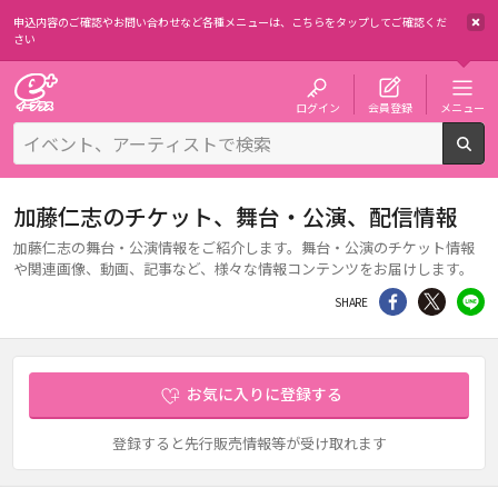
申込内容のご確認やお問い合わせなど各種メニューは、
こちらをタップしてご確認くだ
さい
チケット予約・購入・販売のイープラス
ログイン
会員登録
メニュー
検
加藤仁志のチケット、舞台・公演、配信情報
加藤仁志の舞台・公演情報をご紹介します。舞台・公演のチケット情報
や関連画像、動画、記事など、様々な情報コンテンツをお届けします。
シェア
Twitter
li
SHARE
お気に入りに登録する
登録すると先行販売情報等が受け取れます