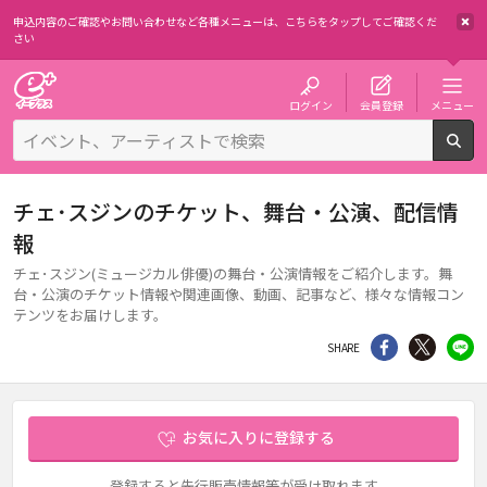
申込内容のご確認やお問い合わせなど各種メニューは、
こちらをタップしてご確認くだ
さい
チケット予約・購入・販売のイープラス
ログイン
会員登録
メニュー
検
チェ･スジンのチケット、舞台・公演、配信情
報
チェ･スジン(ミュージカル俳優)の舞台・公演情報をご紹介します。舞
台・公演のチケット情報や関連画像、動画、記事など、様々な情報コン
テンツをお届けします。
シェア
Twitter
li
SHARE
お気に入りに登録する
登録すると先行販売情報等が受け取れます