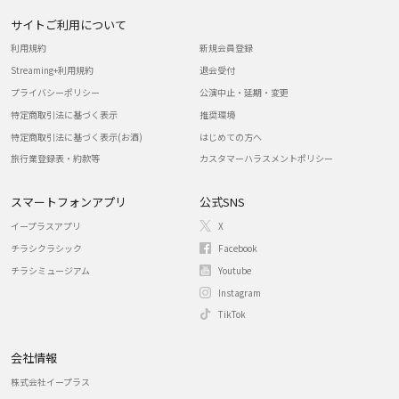
サイトご利用について
利用規約
新規会員登録
Streaming+利用規約
退会受付
プライバシーポリシー
公演中止・延期・変更
特定商取引法に基づく表示
推奨環境
特定商取引法に基づく表示(お酒)
はじめての方へ
旅行業登録表・約款等
カスタマーハラスメントポリシー
スマートフォンアプリ
公式SNS
イープラスアプリ
X
チラシクラシック
Facebook
チラシミュージアム
Youtube
Instagram
TikTok
会社情報
株式会社イープラス