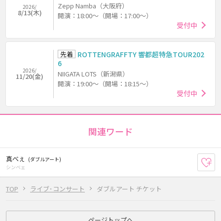
Zepp Namba（大阪府）
2026/
8/13(木)
開演：18:00～（開場：17:00～）
受付中
先着
ROTTENGRAFFTY 響都超特急TOUR202
6
2026/
NIIGATA LOTS（新潟県）
11/20(金)
開演：19:00～（開場：18:15～）
受付中
関連ワード
真べぇ
(ダブルアート)
お
シンベェ
TOP
ライブ･コンサート
ダブルアート チケット
ページトップへ