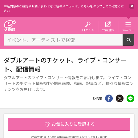
申込内容のご確認やお問い合わせなど各種メニューは、
こちらをタップしてご確認くだ
さい
チケット予約・購入・販売のイープラス
ログイン
会員登録
メニュー
検
ダブルアートのチケット、ライブ・コンサー
ト、配信情報
ダブルアートのライブ・コンサート情報をご紹介します。ライブ・コン
サートのチケット情報3件や関連画像、動画、記事など、様々な情報コン
テンツをお届けします。
シェア
Twitter
li
SHARE
お気に入りに登録する
登録すると先行販売情報等が受け取れます