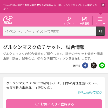
申込内容のご確認やお問い合わせなど各種メニューは、
こちらをタップしてご確認くだ
さい
チケット予約・購入・販売のイープラス
ログイン
会員登録
メニュー
検
グルクンマスクのチケット、試合情報
グルクンマスクの試合情報をご紹介します。試合のチケット情報や関連
画像、動画、記事など、様々な情報コンテンツをお届けします。
シェア
Twitter
li
SHARE
グルクンマスク（1971年9月9日 - ）は、日本の男性覆面レスラー。
大阪市枚方市出身。血液型AB型。
Wikipediaで見る
お気に入りに登録する