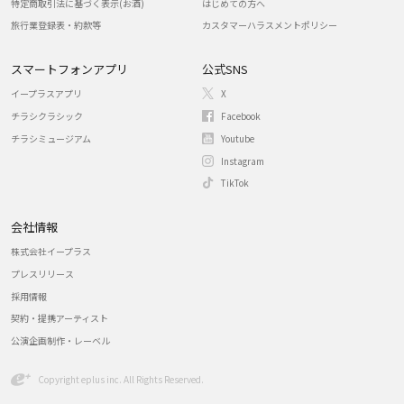
特定商取引法に基づく表示(お酒)
はじめての方へ
旅行業登録表・約款等
カスタマーハラスメントポリシー
スマートフォンアプリ
公式SNS
イープラスアプリ
X
チラシクラシック
Facebook
チラシミュージアム
Youtube
Instagram
TikTok
会社情報
株式会社イープラス
プレスリリース
採用情報
契約・提携アーティスト
公演企画制作・レーベル
Copyright eplus inc. All Rights Reserved.