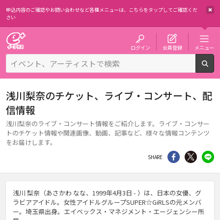
申込内容のご確認やお問い合わせなど各種メニューは、
こちらをタップしてご確認くだ
さい
チケット予約・購入・販売のイープラス
ログイン
会員登録
メニュー
検
浅川梨奈のチケット、ライブ・コンサート、配
信情報
浅川梨奈のライブ・コンサート情報をご紹介します。ライブ・コンサー
トのチケット情報や関連画像、動画、記事など、様々な情報コンテンツ
をお届けします。
シェア
Twitter
li
SHARE
浅川 梨奈（あさかわ なな、1999年4月3日 - ）は、日本の女優、グ
ラビアアイドル。女性アイドルグループSUPER☆GiRLSの元メンバ
ー。埼玉県出身。エイベックス・マネジメント・エージェンシー所