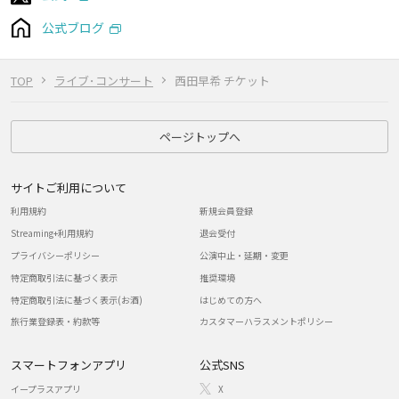
公式ブログ
TOP
ライブ･コンサート
西田早希 チケット
ページトップへ
サイトご利用について
利用規約
新規会員登録
Streaming+利用規約
退会受付
プライバシーポリシー
公演中止・延期・変更
特定商取引法に基づく表示
推奨環境
特定商取引法に基づく表示(お酒)
はじめての方へ
旅行業登録表・約款等
カスタマーハラスメントポリシー
スマートフォンアプリ
公式SNS
イープラスアプリ
X