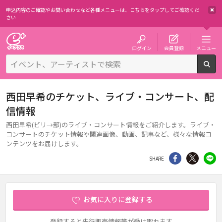
申込内容のご確認やお問い合わせなど各種メニューは、
こちらをタップしてご確認くだ
さい
チケット予約・購入・販売のイープラス
ログイン
会員登録
メニュー
検
西田早希のチケット、ライブ・コンサート、配
信情報
西田早希(ビリ→部)のライブ・コンサート情報をご紹介します。ライブ・
コンサートのチケット情報や関連画像、動画、記事など、様々な情報コ
ンテンツをお届けします。
シェア
Twitter
li
SHARE
お気に入りに登録する
登録すると先行販売情報等が受け取れます