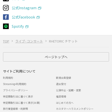
公式Instagram
公式Facebook
Spotify
TOP
ライブ･コンサート
RHETORIC チケット
ページトップへ
サイトご利用について
利用規約
新規会員登録
Streaming+利用規約
退会受付
プライバシーポリシー
公演中止・延期・変更
特定商取引法に基づく表示
推奨環境
特定商取引法に基づく表示(お酒)
はじめての方へ
旅行業登録表・約款等
カスタマーハラスメントポリシー