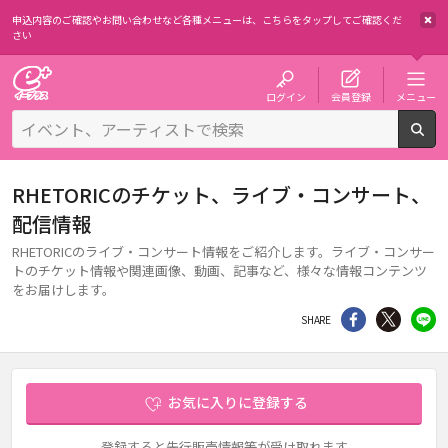
申込内容のご確認やお問い合わせなど各種メニューは、
こちらをタップしてご確認くだ
さい
チケット予約・購入・販売のイープラス
ログイン
会員登録
メニュー
検
RHETORICのチケット、ライブ・コンサート、
配信情報
RHETORICのライブ・コンサート情報をご紹介します。ライブ・コンサー
トのチケット情報や関連画像、動画、記事など、様々な情報コンテンツ
をお届けします。
シェア
Twitter
li
SHARE
お気に入りに登録する
登録すると先行販売情報等が受け取れます