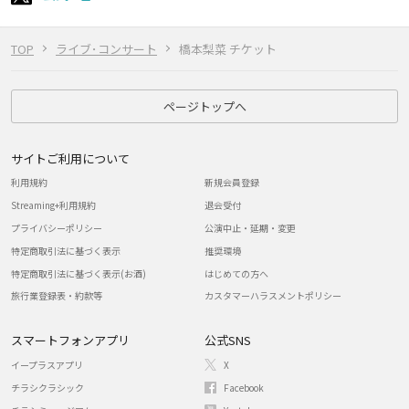
TOP
ライブ･コンサート
橋本梨菜 チケット
ページトップへ
サイトご利用について
利用規約
新規会員登録
Streaming+利用規約
退会受付
プライバシーポリシー
公演中止・延期・変更
特定商取引法に基づく表示
推奨環境
特定商取引法に基づく表示(お酒)
はじめての方へ
旅行業登録表・約款等
カスタマーハラスメントポリシー
スマートフォンアプリ
公式SNS
イープラスアプリ
X
チラシクラシック
Facebook