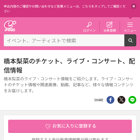
申込内容のご確認やお問い合わせなど各種メニューは、
こちらをタップしてご確認くだ
さい
チケット予約・購入・販売のイープラス
ログイン
会員登録
メニュー
検
橋本梨菜のチケット、ライブ・コンサート、配
信情報
橋本梨菜のライブ・コンサート情報をご紹介します。ライブ・コンサー
トのチケット情報や関連画像、動画、記事など、様々な情報コンテンツ
をお届けします。
シェア
Twitter
li
SHARE
お気に入りに登録する
登録すると先行販売情報等が受け取れます