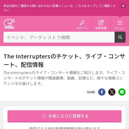
申込内容のご確認やお問い合わせなど各種メニューは、
こちらをタップしてご確認くだ
さい
チケット予約・購入・販売のイープラス
ログイン
会員登録
メニュー
検
The Interruptersのチケット、ライブ・コンサ
ート、配信情報
The Interruptersのライブ・コンサート情報をご紹介します。ライブ・コ
ンサートのチケット情報や関連画像、動画、記事など、様々な情報コン
テンツをお届けします。
シェア
Twitter
li
SHARE
お気に入りに登録する
登録すると先行販売情報等が受け取れます