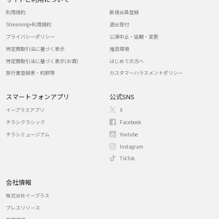
利用規約
新規会員登録
Streaming+利用規約
退会受付
プライバシーポリシー
公演中止・延期・変更
特定商取引法に基づく表示
推奨環境
特定商取引法に基づく表示(お酒)
はじめての方へ
旅行業登録表・約款等
カスタマーハラスメントポリシー
スマートフォンアプリ
公式SNS
イープラスアプリ
X
チラシクラシック
Facebook
チラシミュージアム
Youtube
Instagram
TikTok
会社情報
株式会社イープラス
プレスリリース