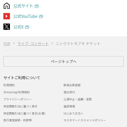
公式サイト
公式YouTube
公式X
TOP
ライブ･コンサート
ニシウラトモアキ チケット
ページトップへ
サイトご利用について
利用規約
新規会員登録
Streaming+利用規約
退会受付
プライバシーポリシー
公演中止・延期・変更
特定商取引法に基づく表示
推奨環境
特定商取引法に基づく表示(お酒)
はじめての方へ
旅行業登録表・約款等
カスタマーハラスメントポリシー