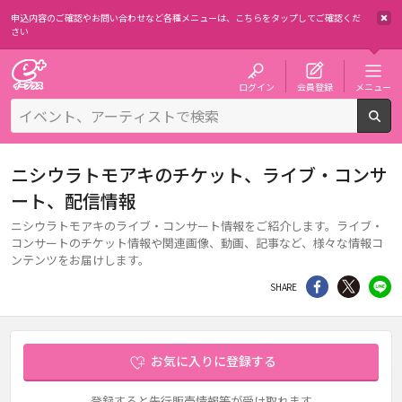
申込内容のご確認やお問い合わせなど各種メニューは、
こちらをタップしてご確認くだ
さい
チケット予約・購入・販売のイープラス
ログイン
会員登録
メニュー
検
ニシウラトモアキのチケット、ライブ・コンサ
ート、配信情報
ニシウラトモアキのライブ・コンサート情報をご紹介します。ライブ・
コンサートのチケット情報や関連画像、動画、記事など、様々な情報コ
ンテンツをお届けします。
シェア
Twitter
li
SHARE
お気に入りに登録する
登録すると先行販売情報等が受け取れます