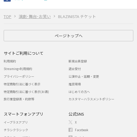
TOP
演劇･舞台･お笑い
BLAZINISTA チケット
ページトップへ
サイトご利用について
利用規約
新規会員登録
Streaming+利用規約
退会受付
プライバシーポリシー
公演中止・延期・変更
特定商取引法に基づく表示
推奨環境
特定商取引法に基づく表示(お酒)
はじめての方へ
旅行業登録表・約款等
カスタマーハラスメントポリシー
スマートフォンアプリ
公式SNS
イープラスアプリ
X
チラシクラシック
Facebook