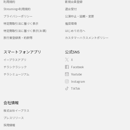
利用規約
新規会員登録
Streaming+利用規約
退会受付
プライバシーポリシー
公演中止・延期・変更
特定商取引法に基づく表示
推奨環境
特定商取引法に基づく表示(お酒)
はじめての方へ
旅行業登録表・約款等
カスタマーハラスメントポリシー
スマートフォンアプリ
公式SNS
イープラスアプリ
X
チラシクラシック
Facebook
チラシミュージアム
Youtube
Instagram
TikTok
会社情報
株式会社イープラス
プレスリリース
採用情報