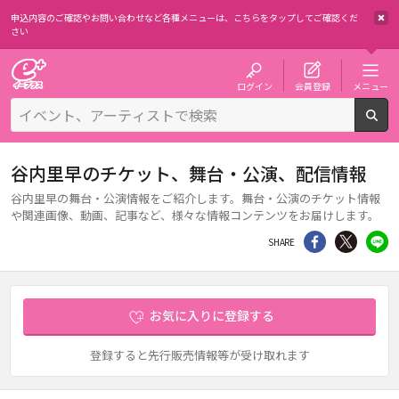
申込内容のご確認やお問い合わせなど各種メニューは、
こちらをタップしてご確認くだ
さい
チケット予約・購入・販売のイープラス
ログイン
会員登録
メニュー
検
谷内里早のチケット、舞台・公演、配信情報
谷内里早の舞台・公演情報をご紹介します。舞台・公演のチケット情報
や関連画像、動画、記事など、様々な情報コンテンツをお届けします。
シェア
Twitter
li
SHARE
お気に入りに登録する
登録すると先行販売情報等が受け取れます