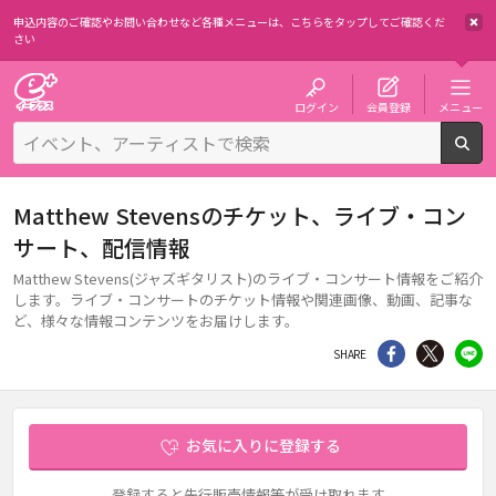
申込内容のご確認やお問い合わせなど各種メニューは、
こちらをタップしてご確認くだ
さい
チケット予約・購入・販売のイープラス
ログイン
会員登録
メニュー
検
Matthew Stevensのチケット、ライブ・コン
サート、配信情報
Matthew Stevens(ジャズギタリスト)のライブ・コンサート情報をご紹介
します。ライブ・コンサートのチケット情報や関連画像、動画、記事な
ど、様々な情報コンテンツをお届けします。
シェア
Twitter
li
SHARE
お気に入りに登録する
登録すると先行販売情報等が受け取れます