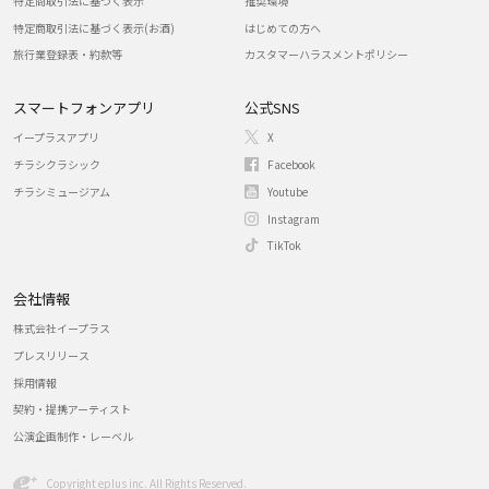
特定商取引法に基づく表示
推奨環境
特定商取引法に基づく表示(お酒)
はじめての方へ
旅行業登録表・約款等
カスタマーハラスメントポリシー
スマートフォンアプリ
公式SNS
イープラスアプリ
X
チラシクラシック
Facebook
チラシミュージアム
Youtube
Instagram
TikTok
会社情報
株式会社イープラス
プレスリリース
採用情報
契約・提携アーティスト
公演企画制作・レーベル
Copyright eplus inc. All Rights Reserved.