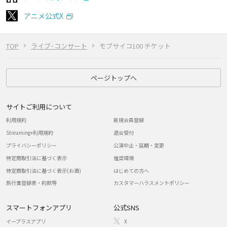
アニメ公式X
TOP
ライブ･コンサート
モブサイコ100 チケット
ページトップへ
サイトご利用について
利用規約
新規会員登録
Streaming+利用規約
退会受付
プライバシーポリシー
公演中止・延期・変更
特定商取引法に基づく表示
推奨環境
特定商取引法に基づく表示(お酒)
はじめての方へ
旅行業登録表・約款等
カスタマーハラスメントポリシー
スマートフォンアプリ
公式SNS
イープラスアプリ
X