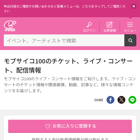
申込内容のご確認やお問い合わせなど各種メニューは、
こちらをタップしてご確認くだ
さい
チケット予約・購入・販売のイープラス
ログイン
会員登録
メニュー
検
モブサイコ100のチケット、ライブ・コンサー
ト、配信情報
モブサイコ100のライブ・コンサート情報をご紹介します。ライブ・コン
サートのチケット情報や関連画像、動画、記事など、様々な情報コンテ
ンツをお届けします。
シェア
Twitter
li
SHARE
お気に入りに登録する
登録すると先行販売情報等が受け取れます