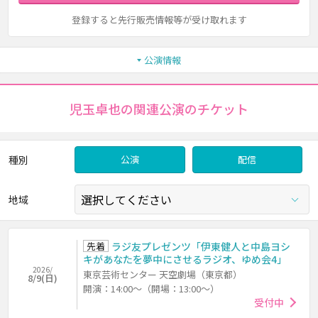
登録すると先行販売情報等が受け取れます
公演情報
児玉卓也の関連公演のチケット
種別
公演
配信
地域
先着
ラジ友プレゼンツ「伊東健人と中島ヨシ
キがあなたを夢中にさせるラジオ、ゆめ会4」
2026/
東京芸術センター 天空劇場（東京都）
8/9(日)
開演：14:00～（開場：13:00～）
受付中