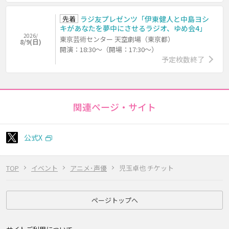
先着
ラジ友プレゼンツ「伊東健人と中島ヨシ
キがあなたを夢中にさせるラジオ、ゆめ会4」
2026/
東京芸術センター 天空劇場（東京都）
8/9(日)
開演：18:30～（開場：17:30～）
予定枚数終了
関連ページ・サイト
公式X
TOP
イベント
アニメ･声優
児玉卓也 チケット
ページトップへ