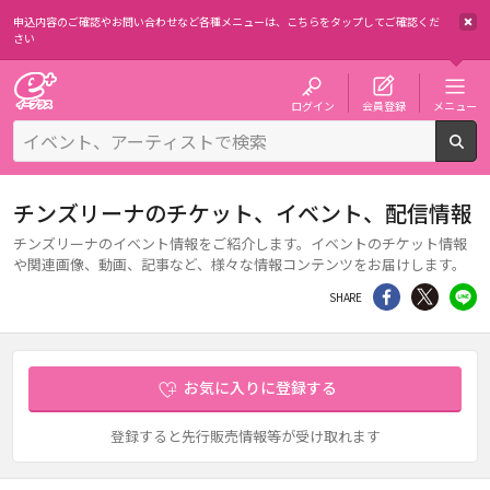
申込内容のご確認やお問い合わせなど各種メニューは、
こちらをタップしてご確認くだ
さい
チケット予約・購入・販売のイープラス
ログイン
会員登録
メニュー
検
チンズリーナのチケット、イベント、配信情報
チンズリーナのイベント情報をご紹介します。イベントのチケット情報
や関連画像、動画、記事など、様々な情報コンテンツをお届けします。
シェア
Twitter
li
SHARE
お気に入りに登録する
登録すると先行販売情報等が受け取れます