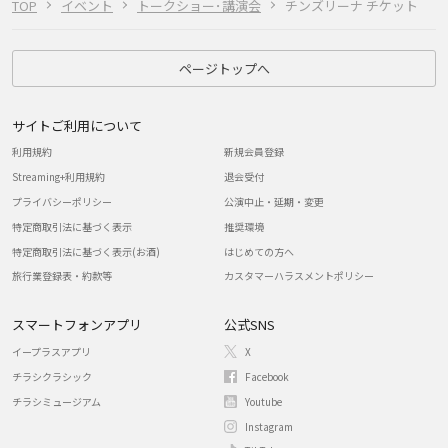
TOP
イベント
トークショー･講演会
チンズリーナ チケット
ページトップへ
サイトご利用について
利用規約
新規会員登録
Streaming+利用規約
退会受付
プライバシーポリシー
公演中止・延期・変更
特定商取引法に基づく表示
推奨環境
特定商取引法に基づく表示(お酒)
はじめての方へ
旅行業登録表・約款等
カスタマーハラスメントポリシー
スマートフォンアプリ
公式SNS
イープラスアプリ
X
チラシクラシック
Facebook
チラシミュージアム
Youtube
Instagram