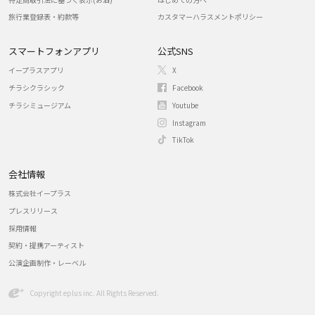
旅行業登録表・約款等
カスタマーハラスメントポリシー
スマートフォンアプリ
公式SNS
イープラスアプリ
X
チラシクラシック
Facebook
チラシミュージアム
Youtube
Instagram
TikTok
会社情報
株式会社イープラス
プレスリリース
採用情報
契約・提携アーティスト
公演企画制作・レーベル
Copyright eplus inc. All Rights Reserved.