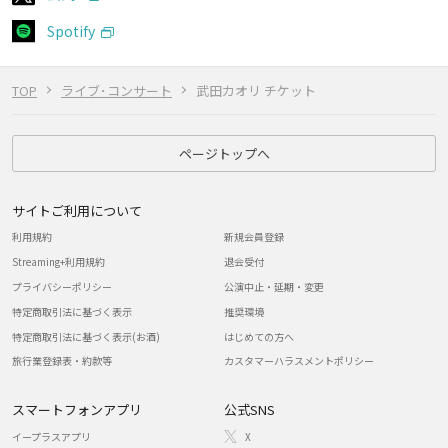
Spotify
TOP
ライブ･コンサート
武田カオリ チケット
ページトップへ
サイトご利用について
利用規約
新規会員登録
Streaming+利用規約
退会受付
プライバシーポリシー
公演中止・延期・変更
特定商取引法に基づく表示
推奨環境
特定商取引法に基づく表示(お酒)
はじめての方へ
旅行業登録表・約款等
カスタマーハラスメントポリシー
スマートフォンアプリ
公式SNS
イープラスアプリ
X