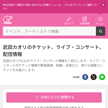
申込内容のご確認やお問い合わせなど各種メニューは、
こちらをタップしてご確認くだ
さい
チケット予約・購入・販売のイープラス
ログイン
会員登録
メニュー
検
武田カオリのチケット、ライブ・コンサート、
配信情報
武田カオリ(TICA)のライブ・コンサート情報をご紹介します。ライブ・コ
ンサートのチケット情報や関連画像、動画、記事など、様々な情報コン
テンツをお届けします。
シェア
Twitter
li
SHARE
お気に入りに登録する
登録すると先行販売情報等が受け取れます