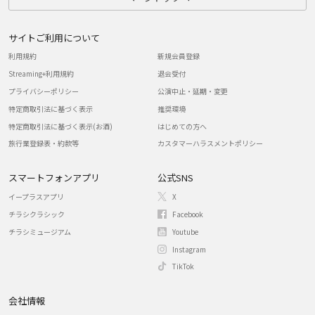
サイトご利用について
利用規約
新規会員登録
Streaming+利用規約
退会受付
プライバシーポリシー
公演中止・延期・変更
特定商取引法に基づく表示
推奨環境
特定商取引法に基づく表示(お酒)
はじめての方へ
旅行業登録表・約款等
カスタマーハラスメントポリシー
スマートフォンアプリ
公式SNS
イープラスアプリ
X
チラシクラシック
Facebook
チラシミュージアム
Youtube
Instagram
TikTok
会社情報