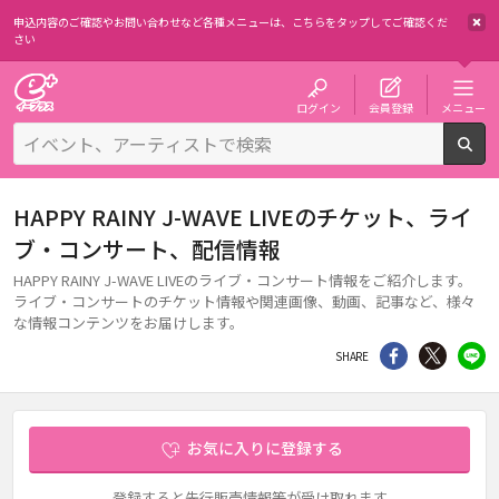
申込内容のご確認やお問い合わせなど各種メニューは、
こちらをタップしてご確認くだ
さい
チケット予約・購入・販売のイープラス
ログイン
会員登録
メニュー
検
HAPPY RAINY J-WAVE LIVEのチケット、ライ
ブ・コンサート、配信情報
HAPPY RAINY J-WAVE LIVEのライブ・コンサート情報をご紹介します。
ライブ・コンサートのチケット情報や関連画像、動画、記事など、様々
な情報コンテンツをお届けします。
シェア
Twitter
li
SHARE
お気に入りに登録する
登録すると先行販売情報等が受け取れます