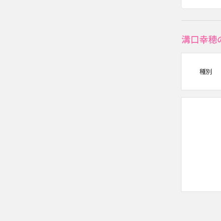
溝口幸穂
種別