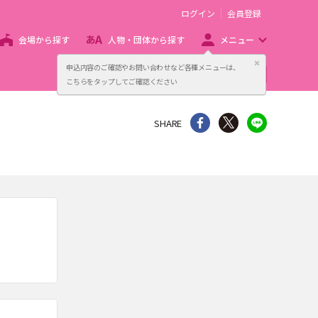
ログイン
会員登録
会場から探す
人物・団体から探す
メニュー
閉じる
申込内容のご確認やお問い合わせなど各種メニューは、
主催者向け販売サービス
こちらをタップしてご確認ください
シェア
Twitter
line
SHARE
。