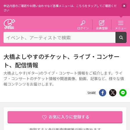
申込内容のご確認やお問い合わせなど各種メニューは、
こちらをタップしてご確認くだ
さい
チケット予約・購入・販売のイープラス
ログイン
会員登録
メニュー
検
大橋よしやすのチケット、ライブ・コンサー
ト、配信情報
大橋よしやす(ギター)のライブ・コンサート情報をご紹介します。ライ
ブ・コンサートのチケット情報や関連画像、動画、記事など、様々な情
報コンテンツをお届けします。
シェア
Twitter
li
SHARE
お気に入りに登録する
登録すると先行販売情報等が受け取れます