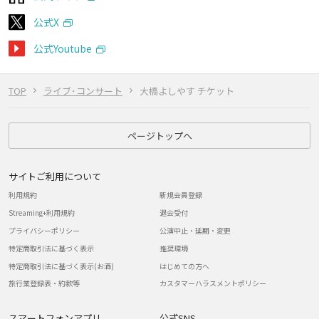
公式X
公式Youtube
TOP
ライブ･コンサート
大橋よしやす チケット
ページトップへ
サイトご利用について
利用規約
新規会員登録
Streaming+利用規約
退会受付
プライバシーポリシー
公演中止・延期・変更
特定商取引法に基づく表示
推奨環境
特定商取引法に基づく表示(お酒)
はじめての方へ
旅行業登録表・約款等
カスタマーハラスメントポリシー
スマートフォンアプリ
公式SNS