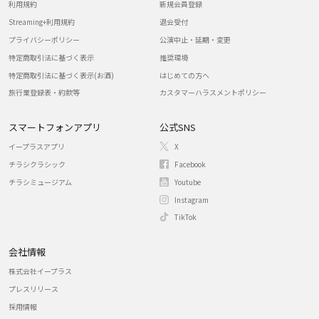
利用規約
新規会員登録
Streaming+利用規約
退会受付
プライバシーポリシー
公演中止・延期・変更
特定商取引法に基づく表示
推奨環境
特定商取引法に基づく表示(お酒)
はじめての方へ
旅行業登録表・約款等
カスタマーハラスメントポリシー
スマートフォンアプリ
公式SNS
イープラスアプリ
X
チラシクラシック
Facebook
チラシミュージアム
Youtube
Instagram
TikTok
会社情報
株式会社イープラス
プレスリリース
採用情報