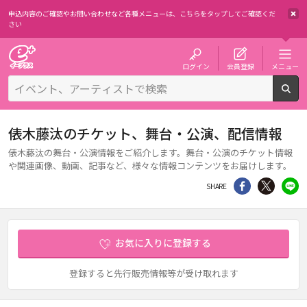
申込内容のご確認やお問い合わせなど各種メニューは、
こちらをタップしてご確認くだ
さい
チケット予約・購入・販売のイープラス
ログイン
会員登録
メニュー
検
俵木藤汰のチケット、舞台・公演、配信情報
俵木藤汰の舞台・公演情報をご紹介します。舞台・公演のチケット情報
や関連画像、動画、記事など、様々な情報コンテンツをお届けします。
シェア
Twitter
li
SHARE
お気に入りに登録する
登録すると先行販売情報等が受け取れます