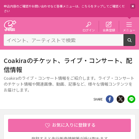
申込内容のご確認やお問い合わせなど各種メニューは、
こちらをタップしてご確認くだ
さい
チケット予約・購入・販売のイープラス
ログイン
会員登録
メニュー
検
Coakiraのチケット、ライブ・コンサート、配
信情報
Coakiraのライブ・コンサート情報をご紹介します。ライブ・コンサート
のチケット情報や関連画像、動画、記事など、様々な情報コンテンツを
お届けします。
シェア
Twitter
li
SHARE
お気に入りに登録する
登録すると先行販売情報等が受け取れます