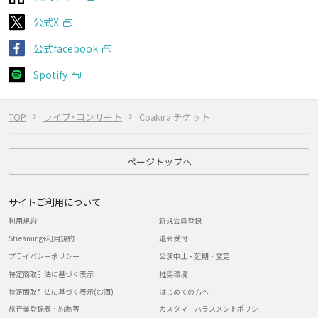
公式X
公式facebook
Spotify
TOP
ライブ･コンサート
Coakira チケット
ページトップへ
サイトご利用について
利用規約
新規会員登録
Streaming+利用規約
退会受付
プライバシーポリシー
公演中止・延期・変更
特定商取引法に基づく表示
推奨環境
特定商取引法に基づく表示(お酒)
はじめての方へ
旅行業登録表・約款等
カスタマーハラスメントポリシー